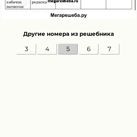
Другие номера из решебника
3
4
5
6
7