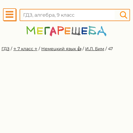
ГДЗ
/
⭐️ 7 класс ⭐️
/
Немецкий язык 👍
/
И.Л. Бим
/
47