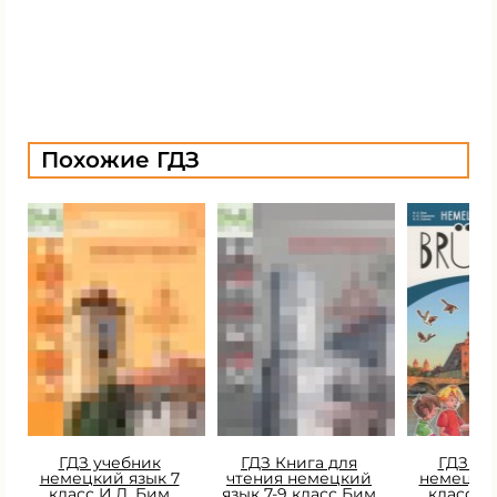
Похожие ГДЗ
ГДЗ учебник
ГДЗ Книга для
ГДЗ уч
немецкий язык 7
чтения немецкий
немецкий
класс И.Л. Бим
язык 7-9 класс Бим
класс Б