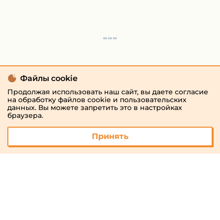
Файлы cookie
Продолжая использовать наш сайт, вы даете согласие
на обработку файлов cookie и пользовательских
данных. Вы можете запретить это в настройках
браузера.
Принять
© 2026 «megaresheba.ru»
admin@megaresheba.ru
Виртуальный
хостинг от
157,5 руб/
мес.