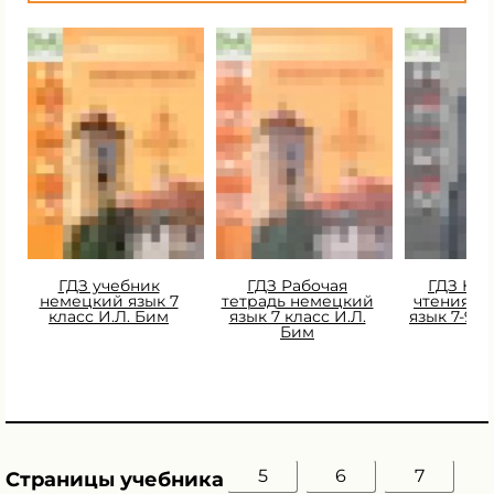
ГДЗ учебник
ГДЗ Рабочая
ГДЗ Кни
немецкий язык 7
тетрадь немецкий
чтения н
класс И.Л. Бим
язык 7 класс И.Л.
язык 7-9 
Бим
И.Л
5
6
7
Страницы учебника