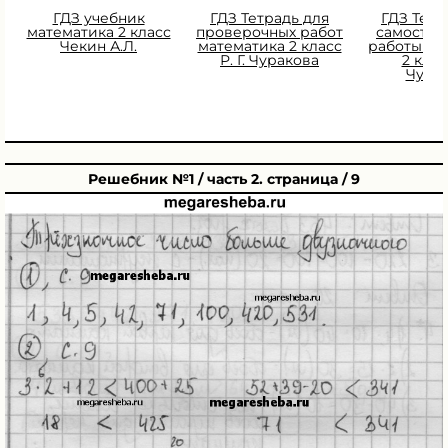
ГДЗ учебник
ГДЗ Тетрадь для
ГДЗ Тетр
математика 2 класс
проверочных работ
самостоя
Чекин А.Л.
математика 2 класс
работы ма
Р. Г. Чуракова
2 класс
Чура
Решебник №1 / часть 2. страница / 9