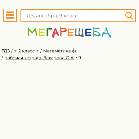
ГДЗ
/
⭐️ 2 класс ⭐️
/
Математика 👍
/
рабочая тетрадь Захарова О.А.
/
9