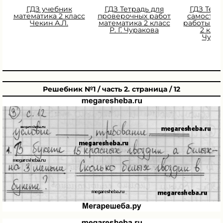
ГДЗ учебник
ГДЗ Тетрадь для
ГДЗ Тетр
математика 2 класс
проверочных работ
самостоя
Чекин А.Л.
математика 2 класс
работы ма
Р. Г. Чуракова
2 класс
Чура
Решебник №1 / часть 2. страница / 12