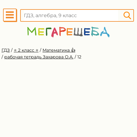
ГДЗ
/
⭐️ 2 класс ⭐️
/
Математика 👍
/
рабочая тетрадь Захарова О.А.
/
12