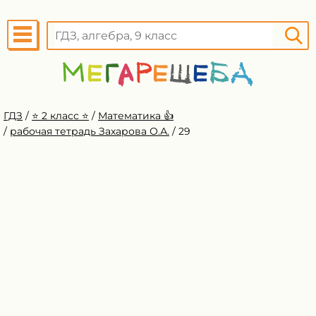
ГДЗ
/
⭐️ 2 класс ⭐️
/
Математика 👍
/
рабочая тетрадь Захарова О.А.
/
29