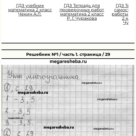
ГДЗ учебник
ГДЗ Тетрадь для
ГДЗ Тетр
математика 2 класс
проверочных работ
самостоя
Чекин А.Л.
математика 2 класс
работы ма
Р. Г. Чуракова
2 класс
Чура
Решебник №1 / часть 1. страница / 29