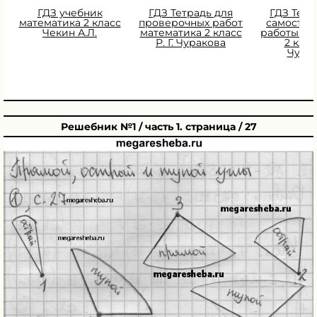
ГДЗ учебник
ГДЗ Тетрадь для
ГДЗ Тетр
математика 2 класс
проверочных работ
самостоя
Чекин А.Л.
математика 2 класс
работы ма
Р. Г. Чуракова
2 класс
Чура
Решебник №1 / часть 1. страница / 27