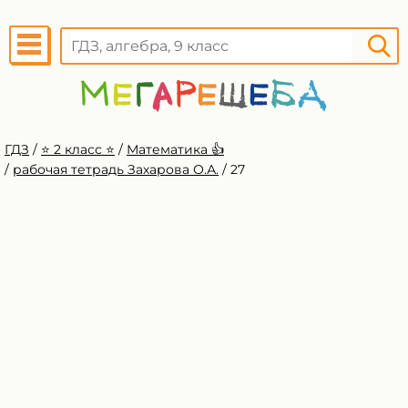
ГДЗ
/
⭐️ 2 класс ⭐️
/
Математика 👍
/
рабочая тетрадь Захарова О.А.
/
27