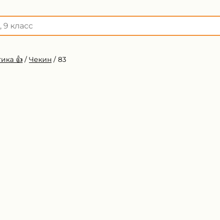
ика 👍
/
Чекин
/
83