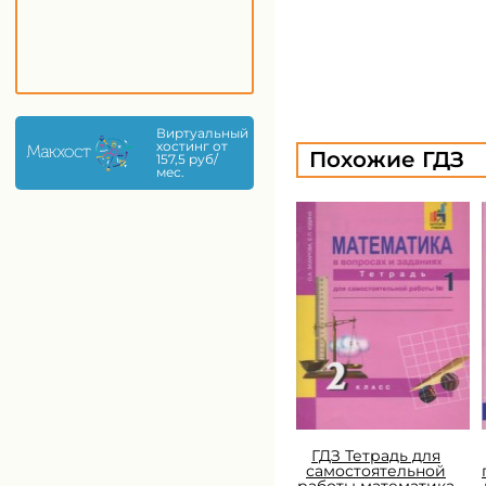
Виртуальный
хостинг от
Похожие ГДЗ
157,5 руб/
мес.
ГДЗ Тетрадь для
самостоятельной
работы математика