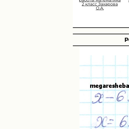
2 класс Захарова
О.А.
Р