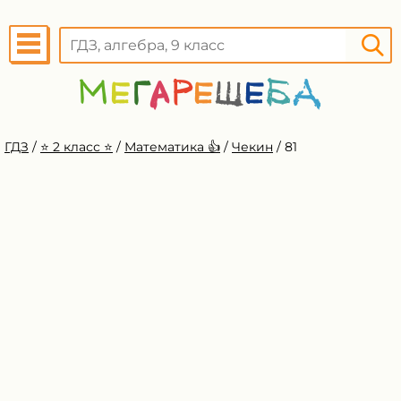
ГДЗ
/
⭐️ 2 класс ⭐️
/
Математика 👍
/
Чекин
/
81