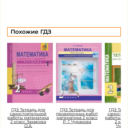
Похожие ГДЗ
ГДЗ Тетрадь для
ГДЗ Тетрадь для
ГДЗ Тетр
самостоятельной
проверочных работ
самостоя
работы математика
математика 2 класс
работы ма
2 класс Захарова
Р. Г. Чуракова
2 класс
О.А.
Чура