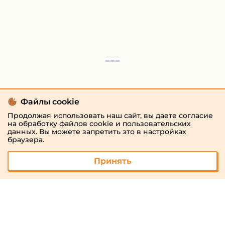
Файлы cookie
Продолжая использовать наш сайт, вы даете согласие
на обработку файлов cookie и пользовательских
данных. Вы можете запретить это в настройках
браузера.
Принять
© 2026 «megaresheba.ru»
admin@megaresheba.ru
Виртуальный
хостинг от
157,5 руб/