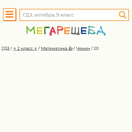
ГДЗ
/
⭐️ 2 класс ⭐️
/
Математика 👍
/
Чекин
/
20