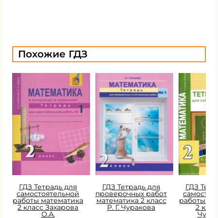
Похожие ГДЗ
ГДЗ Тетрадь для
ГДЗ Тетрадь для
ГДЗ Тетр
самостоятельной
проверочных работ
самостоя
работы математика
математика 2 класс
работы ма
2 класс Захарова
Р. Г. Чуракова
2 класс
О.А.
Чура