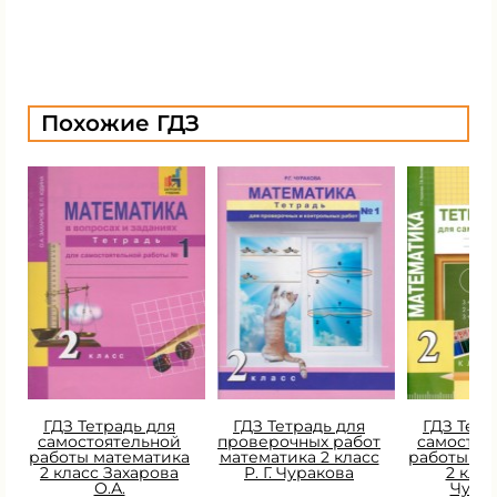
Похожие ГДЗ
ГДЗ Тетрадь для
ГДЗ Тетрадь для
ГДЗ Тетр
самостоятельной
проверочных работ
самостоя
работы математика
математика 2 класс
работы ма
2 класс Захарова
Р. Г. Чуракова
2 класс
О.А.
Чура