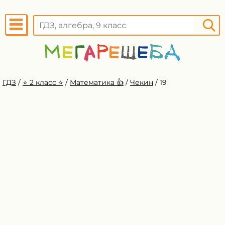
ГДЗ
/
⭐️ 2 класс ⭐️
/
Математика 👍
/
Чекин
/
19