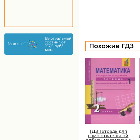
Виртуальный
хостинг от
Похожие ГДЗ
157,5 руб/
мес.
ГДЗ Тетрадь для
самостоятельной
работы математика