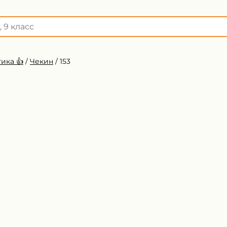
ика 👍
/
Чекин
/
153