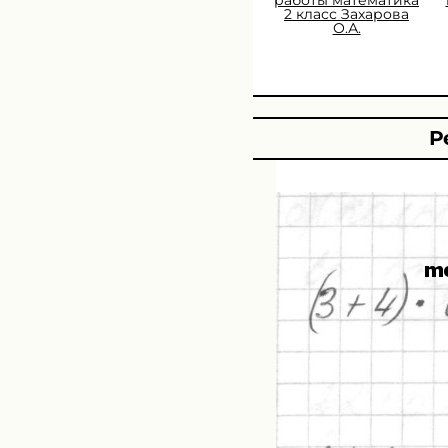
2 класс Захарова
О.А.
Р