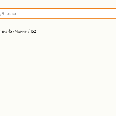
ика 👍
/
Чекин
/
152