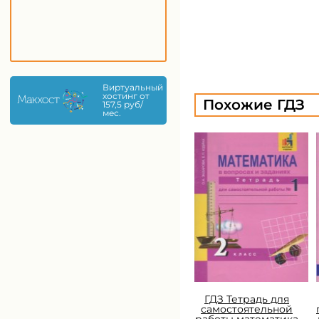
Виртуальный
хостинг от
Похожие ГДЗ
157,5 руб/
мес.
ГДЗ Тетрадь для
самостоятельной
работы математика