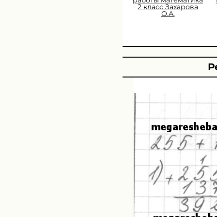
2 класс Захарова
О.А.
Р