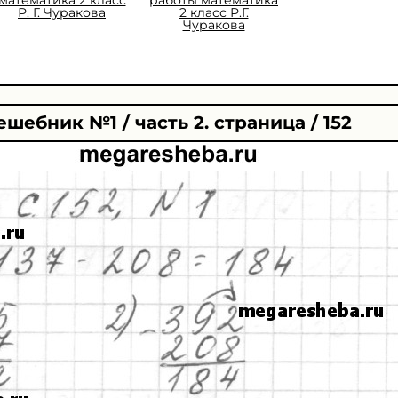
Р. Г. Чуракова
2 класс Р.Г.
Чуракова
ешебник №1 / часть 2. страница / 152