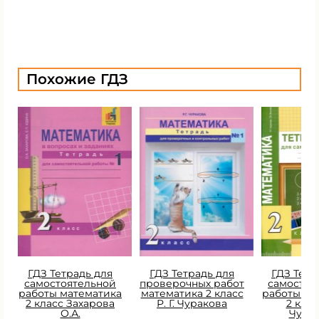
Похожие ГДЗ
ГДЗ Тетрадь для
ГДЗ Тетрадь для
ГДЗ Тетр
самостоятельной
проверочных работ
самостоя
работы математика
математика 2 класс
работы ма
2 класс Захарова
Р. Г. Чуракова
2 класс
О.А.
Чура