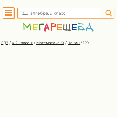
ГДЗ
/
⭐️ 2 класс ⭐️
/
Математика 👍
/
Чекин
/
129