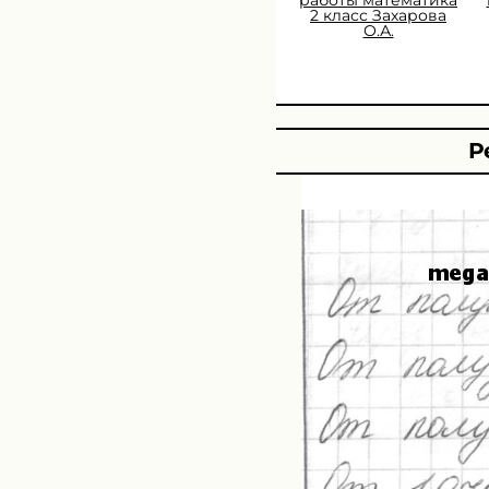
2 класс Захарова
О.А.
Р