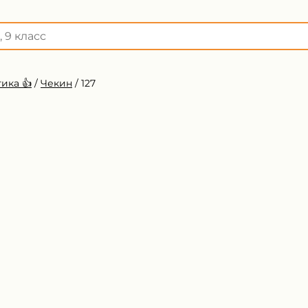
ика 👍
/
Чекин
/
127