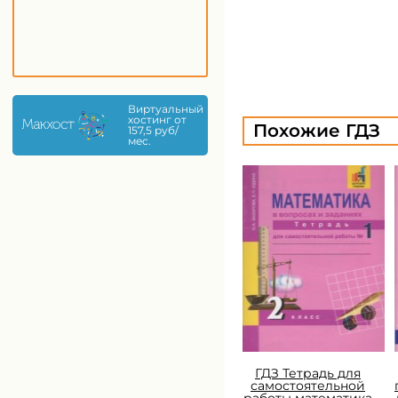
Виртуальный
хостинг от
Похожие ГДЗ
157,5 руб/
мес.
ГДЗ Тетрадь для
самостоятельной
работы математика