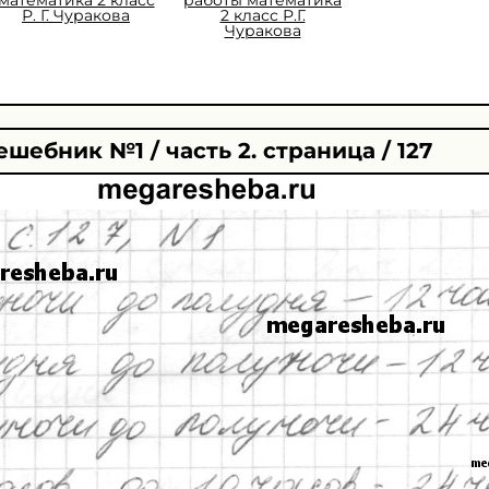
Р. Г. Чуракова
2 класс Р.Г.
Чуракова
ешебник №1 / часть 2. страница / 127