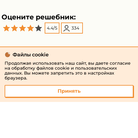
Оцените решебник:
4.4
/
5
334
Файлы cookie
Продолжая использовать наш сайт, вы даете согласие
на обработку файлов cookie и пользовательских
данных. Вы можете запретить это в настройках
браузера.
Принять
© 2026 «megaresheba.ru»
admin@megaresheba.ru
Виртуальный
хостинг от
157,5 руб/
мес.