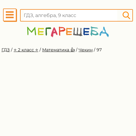
ГДЗ
/
⭐️ 2 класс ⭐️
/
Математика 👍
/
Чекин
/
97