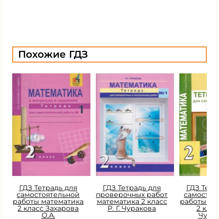
Похожие ГДЗ
ГДЗ Тетрадь для
ГДЗ Тетрадь для
ГДЗ Тетр
самостоятельной
проверочных работ
самостоя
работы математика
математика 2 класс
работы ма
2 класс Захарова
Р. Г. Чуракова
2 класс
О.А.
Чура