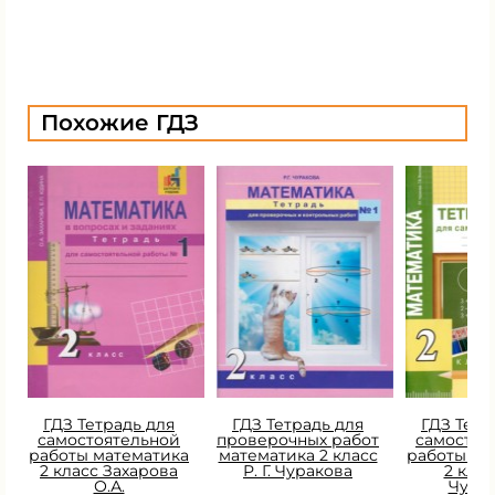
Похожие ГДЗ
ГДЗ Тетрадь для
ГДЗ Тетрадь для
ГДЗ Тетр
самостоятельной
проверочных работ
самостоя
работы математика
математика 2 класс
работы ма
2 класс Захарова
Р. Г. Чуракова
2 класс
О.А.
Чура