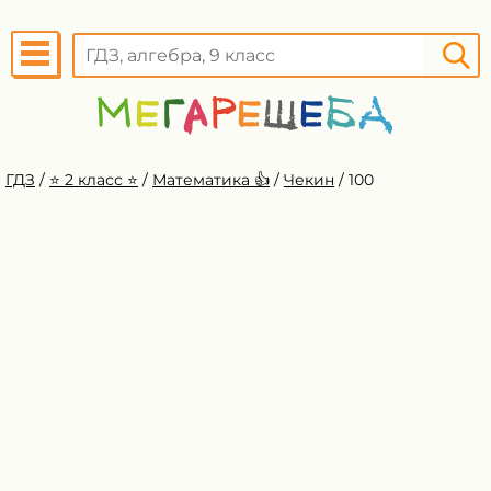
ГДЗ
/
⭐️ 2 класс ⭐️
/
Математика 👍
/
Чекин
/
100