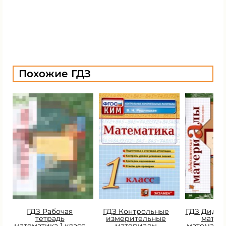
Похожие ГДЗ
ГДЗ Рабочая
ГДЗ Контрольные
ГДЗ Дидак
тетрадь
измерительные
матер
математика 1 класс
материалы
математик