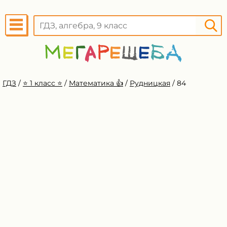
ГДЗ
/
⭐️ 1 класс ⭐️
/
Математика 👍
/
Рудницкая
/
84