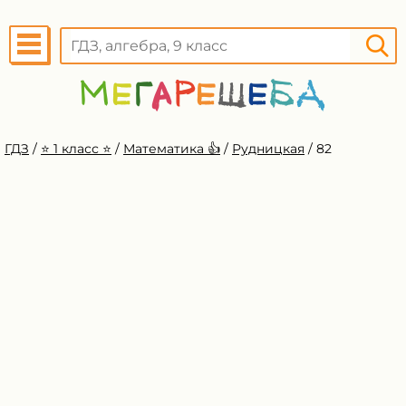
ГДЗ
/
⭐️ 1 класс ⭐️
/
Математика 👍
/
Рудницкая
/
82