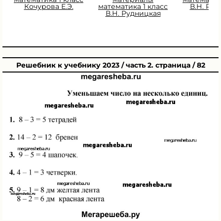
Кочурова Е.Э.
математика 1 класс
В.Н. Ру
В.Н. Рудницкая
Решебник к учебнику 2023 / часть 2. страница / 82