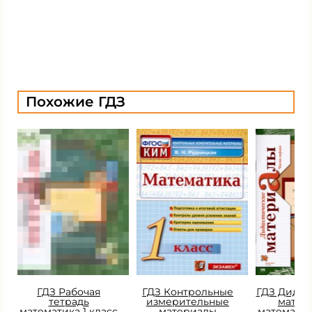
Похожие ГДЗ
ГДЗ Рабочая
ГДЗ Контрольные
ГДЗ Дидак
тетрадь
измерительные
матер
математика 1 класс
материалы
математик