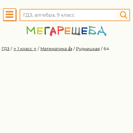
ГДЗ
/
⭐️ 1 класс ⭐️
/
Математика 👍
/
Рудницкая
/
64