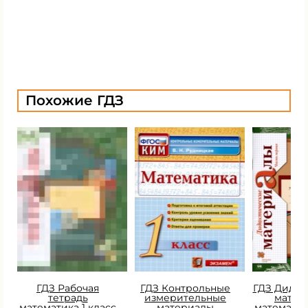
Похожие ГДЗ
ГДЗ Рабочая
ГДЗ Контрольные
ГДЗ Дидак
тетрадь
измерительные
матер
математика 1 класс
материалы
математик