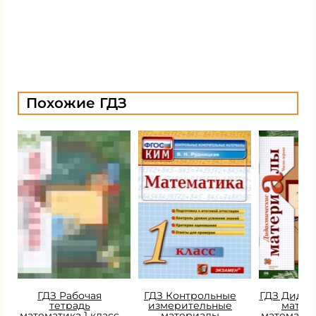
Похожие ГДЗ
ГДЗ Рабочая
ГДЗ Контрольные
ГДЗ Дидак
тетрадь
измерительные
матер
математика 1 класс
материалы
математик