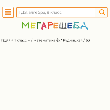
ГДЗ
/
⭐️ 1 класс ⭐️
/
Математика 👍
/
Рудницкая
/
63