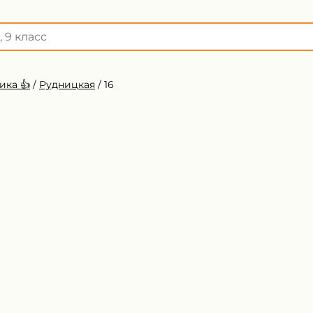
ика 👍
/
Рудницкая
/
16