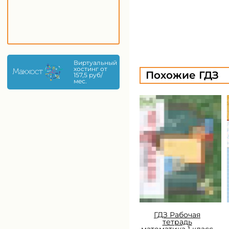
Виртуальный
хостинг от
Похожие ГДЗ
157,5 руб/
мес.
ГДЗ Рабочая
тетрадь
математика 1 класс