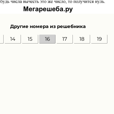
Другие номера из решебника
14
15
16
17
18
19