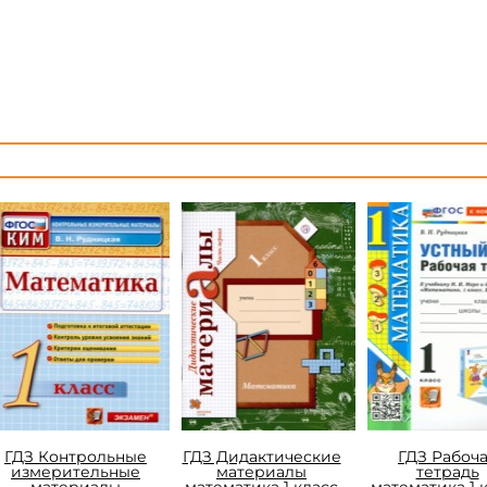
ГДЗ Контрольные
ГДЗ Дидактические
ГДЗ Рабоч
измерительные
материалы
тетрадь
материалы
математика 1 класс
математика 1 