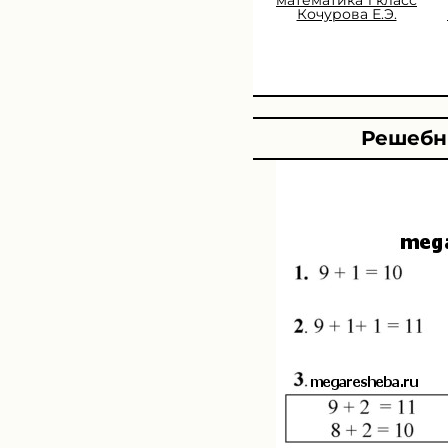
Кочурова Е.Э.
Решебни