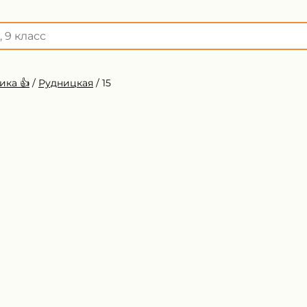
ика 👍
/
Рудницкая
/
15