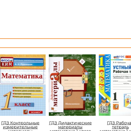
ГДЗ Контрольные
ГДЗ Дидактические
ГДЗ Рабоч
измерительные
материалы
тетрадь
материалы
математика 1 класс
математика 1 