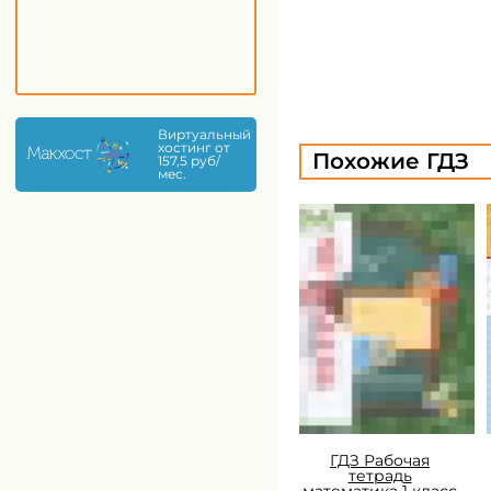
Виртуальный
хостинг от
Похожие ГДЗ
157,5 руб/
мес.
ГДЗ Рабочая
тетрадь
математика 1 класс