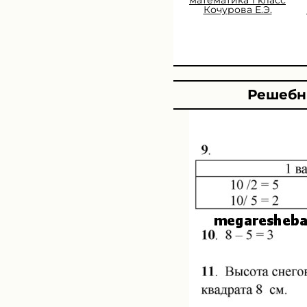
Кочурова Е.Э.
Решебни