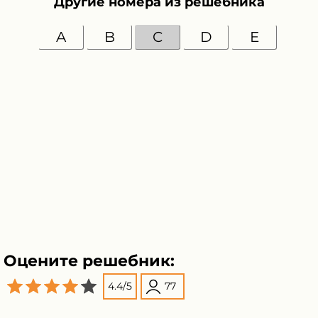
Другие номера из решебника
A
B
C
D
E
Оцените решебник:
4.4
/
5
77