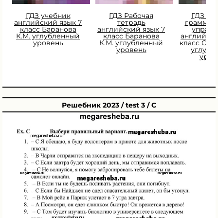
ГДЗ учебник
ГДЗ Рабочая
ГДЗ Сб
английский язык 7
тетрадь
граммат
класс Баранова
английский язык 7
упраж
К.М. углубленный
класс Баранова
английски
уровень
К.М. углубленный
класс Сми
уровень
углубл
уров
Решебник 2023 / test 3 / C