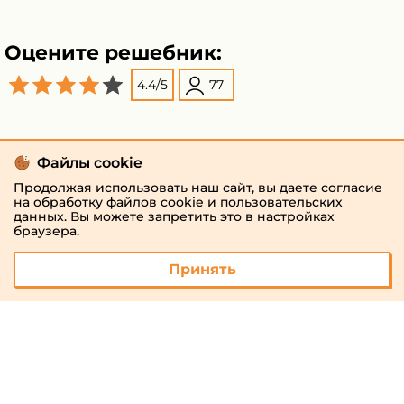
Оцените решебник:
4.4
/
5
77
Файлы cookie
Продолжая использовать наш сайт, вы даете согласие
на обработку файлов cookie и пользовательских
данных. Вы можете запретить это в настройках
браузера.
Принять
© 2026 «megaresheba.ru»
admin@megaresheba.ru
Виртуальный
хостинг от
157,5 руб/
мес.