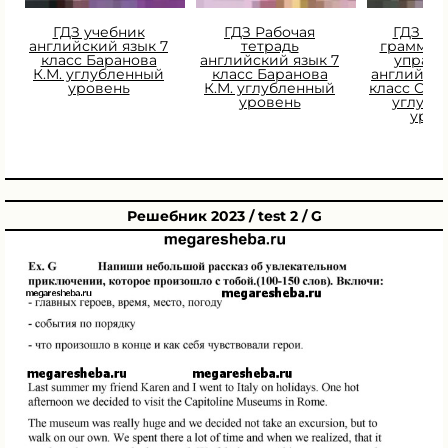
ГДЗ учебник
ГДЗ Рабочая
ГДЗ Сб
английский язык 7
тетрадь
граммат
класс Баранова
английский язык 7
упраж
К.М. углубленный
класс Баранова
английски
уровень
К.М. углубленный
класс Сми
уровень
углубл
уров
Решебник 2023 / test 2 / G