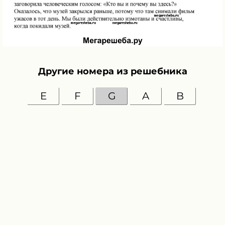
Другие номера из решебника
E
F
G
A
B