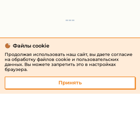
Файлы cookie
Продолжая использовать наш сайт, вы даете согласие
на обработку файлов cookie и пользовательских
данных. Вы можете запретить это в настройках
браузера.
Принять
© 2026 «megaresheba.ru»
admin@megaresheba.ru
Виртуальный
хостинг от
157,5 руб/
мес.