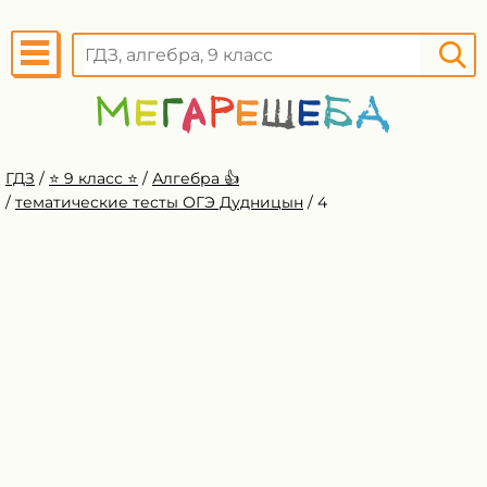
ГДЗ
/
⭐️ 9 класс ⭐️
/
Алгебра 👍
/
тематические тесты ОГЭ Дудницын
/
4