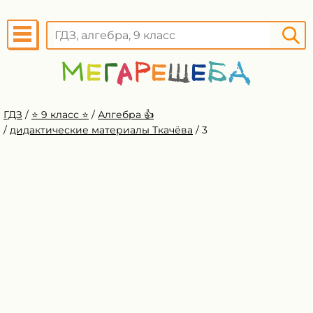
ГДЗ
/
⭐️ 9 класс ⭐️
/
Алгебра 👍
/
дидактические материалы Ткачёва
/
3