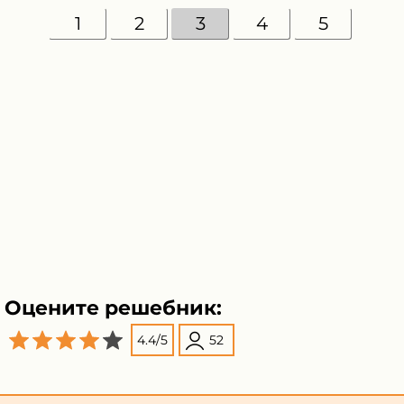
1
2
3
4
5
Оцените решебник:
4.4
/
5
52