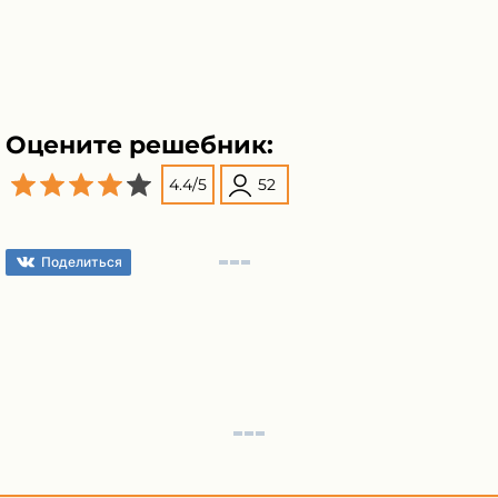
Оцените решебник:
4.4
/
5
52
Поделиться