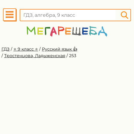
ГДЗ
/
⭐️ 9 класс ⭐️
/
Русский язык 👍
/
Тростенцова, Ладыженская
/
253