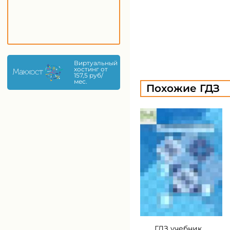
Виртуальный
хостинг от
157,5 руб/
мес.
Похожие ГДЗ
ГДЗ учебник