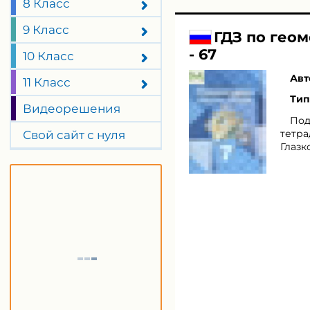
8 Класс
9 Класс
ГДЗ по геом
- 67
10 Класс
Авт
11 Класс
Тип
Видеорешения
Под
тетра
Свой сайт с нуля
Глазк