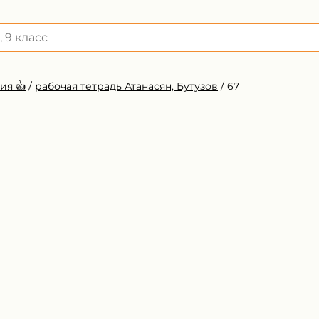
ия 👍
/
рабочая тетрадь Атанасян, Бутузов
/
67