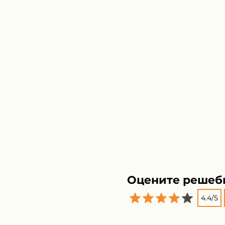
Оцените решеб
4.4
/
5