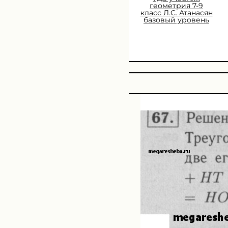
геометрия 7-9
класс Л.С. Атанасян
базовый уровень