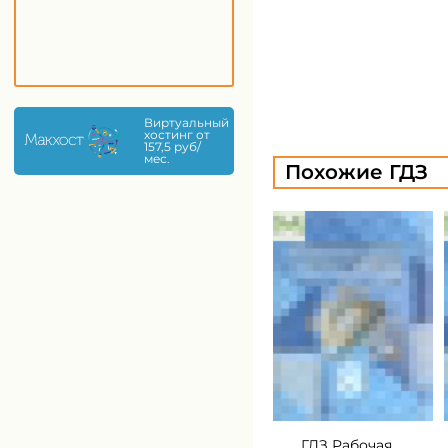
Виртуальный
хостинг от
157,5 руб/
мес.
Похожие ГДЗ
ГДЗ Рабочая