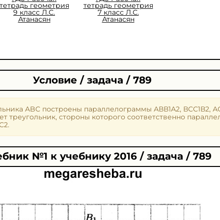
тетрадь геометрия
тетрадь геометрия
9 класс Л.С.
7 класс Л.С.
Атанасян
Атанасян
Условие / задача / 789
льника ABC построены параллелограммы АВВ1А2, ВСС1В2, АС
ет треугольник, стороны которого соответственно паралле
С2.
бник №1 к учебнику 2016 / задача / 789