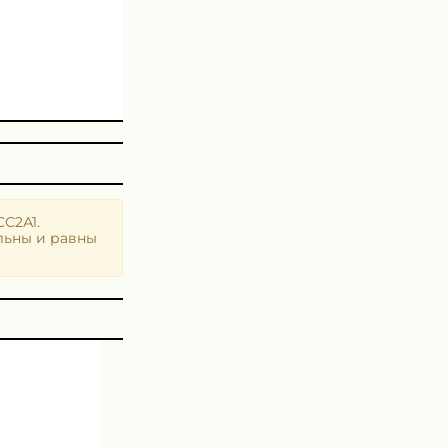
С2А1.
льны и равны