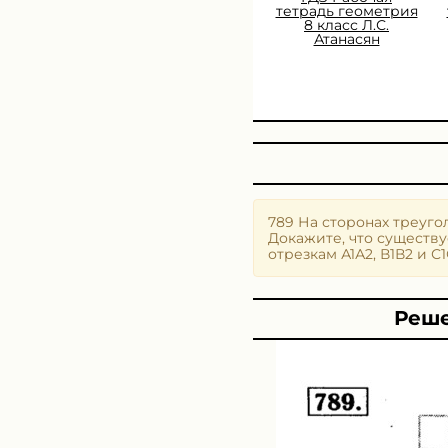
тетрадь геометрия
8 класс Л.С.
Атанасян
789 На сторонах треуго
Докажите, что существу
отрезкам А1А2, В1В2 и С1
Реше