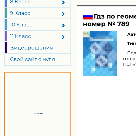
8 Класс
9 Класс
Гдз по геом
номер № 789
10 Класс
Авт
11 Класс
Тип
Видеорешения
Под
готов
Свой сайт с нуля
Позня