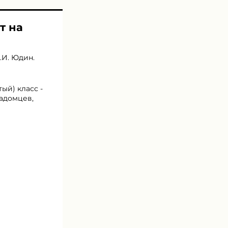
т на
.И. Юдин
.
ый) класс -
Кадомцев,