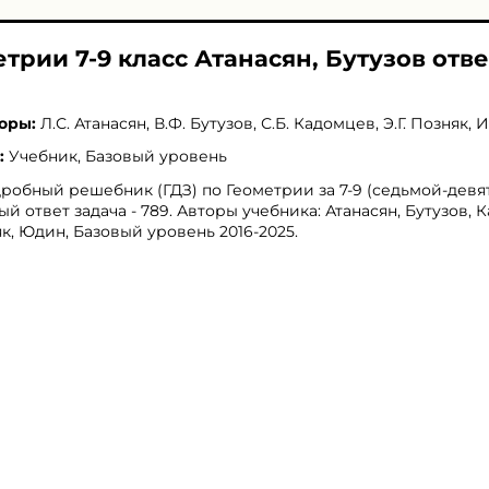
етрии 7-9 класс Атанасян, Бутузов отве
оры:
Л.С. Атанасян
,
В.Ф. Бутузов
,
С.Б. Кадомцев
,
Э.Г. Позняк
,
И
:
Учебник, Базовый уровень
робный решебник (ГДЗ) по Геометрии за 7‐9 (седьмой‐девят
ый ответ задача - 789. Авторы учебника: Атанасян, Бутузов, 
к, Юдин, Базовый уровень 2016-2025.