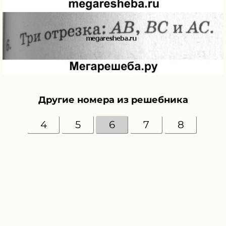
Другие номера из решебника
4
5
6
7
8