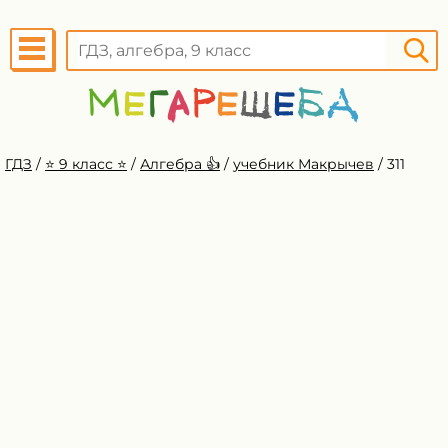
ГДЗ
/
⭐️ 9 класс ⭐️
/
Алгебра 👍
/
учебник Макрычев
/
311