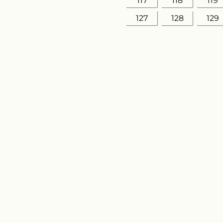
117
118
119
127
128
129