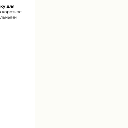
ку для
 короткое
рольными