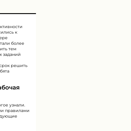
ективности
сились к
мере
стали более
дить тем
х заданий
й
 срок решить
бята
абочая
гое узнали.
ми правилами
ледующие