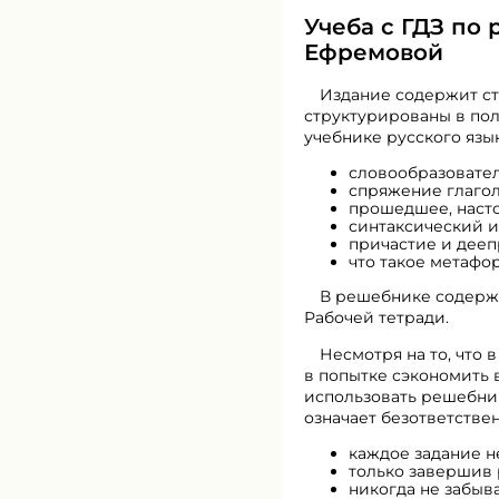
Учеба с ГДЗ по 
Ефремовой
Издание содержит ст
структурированы в по
учебнике русского язык
Виртуальный
хостинг от
157,5 руб/
словообразовател
мес.
спряжение глагол
прошедшее, наст
синтаксический и
причастие и дееп
что такое метафор
В решебнике содерж
Рабочей тетради.
Несмотря на то, что
в попытке сэкономить 
использовать решебник 
означает безответстве
каждое задание н
только завершив 
никогда не забыв