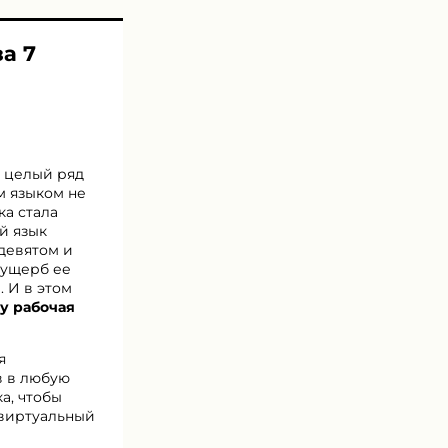
а 7
ь целый ряд
м языком не
ка стала
й язык
 девятом и
 ущерб ее
 И в этом
у рабочая
я
в в любую
а, чтобы
 виртуальный