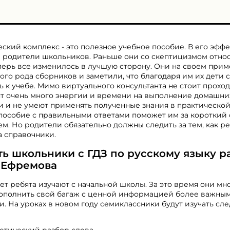
ский комплекс - это полезное учебное пособие. В его эфф
 родители школьников. Раньше они со скептицизмом отно
перь все изменилось в лучшую сторону. Они на своем при
ого рода сборников и заметили, что благодаря им их дети 
ь к учебе. Мимо виртуального консультанта не стоит прохо
ят очень много энергии и времени на выполнение домашни
 и не умеют применять полученные знания в практическо
-пособие с правильными ответами поможет им за короткий
м. Но родители обязательно должны следить за тем, как ре
а справочники.
ать школьники с ГДЗ по русскому языку р
с Ефремова
т ребята изучают с начальной школы. За это время они мно
дополнить свой багаж с ценной информацией более важны
. На уроках в новом году семиклассники будут изучать с