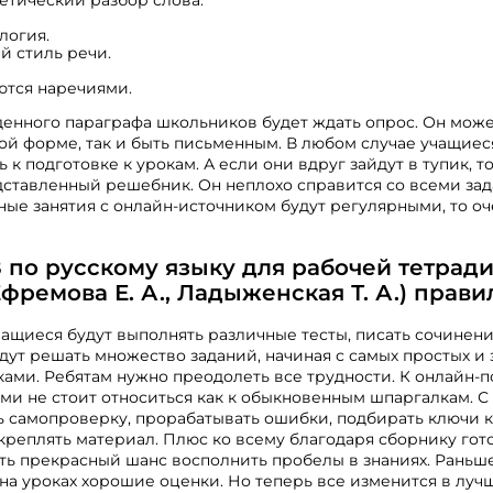
тический разбор слова.
логия.
 стиль речи.
ются наречиями.
енного параграфа школьников будет ждать опрос. Он мож
ной форме, так и быть письменным. В любом случае учащие
 к подготовке к урокам. А если они вдруг зайдут в тупик, 
дставленный решебник. Он неплохо справится со всеми зад
ные занятия с онлайн-источником будут регулярными, то оч
 по русскому языку для рабочей тетради
Ефремова Е. А., Ладыженская Т. А.) прав
чащиеся будут выполнять различные тесты, писать сочинен
дут решать множество заданий, начиная с самых простых и 
ками. Ребятам нужно преодолеть все трудности. К онлайн-
и не стоит относиться как к обыкновенным шпаргалкам. С
 самопроверку, прорабатывать ошибки, подбирать ключи к
креплять материал. Плюс ко всему благодаря сборнику гот
ть прекрасный шанс восполнить пробелы в знаниях. Раньше
 на уроках хорошие оценки. Но теперь все изменится в луч