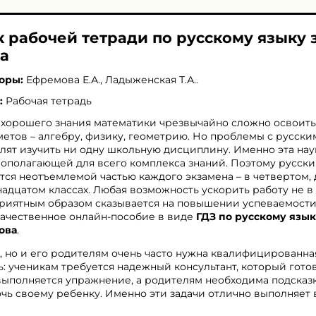
 рабочей тетради по русскому языку з
а
оры:
Ефремова Е.А.
,
Ладыженская Т.А.
.
:
Рабочая тетрадь
 хорошего знания математики чрезвычайно сложно освоит
етов – алгебру, физику, геометрию. Но проблемы с русски
лят изучить ни одну школьную дисциплину. Именно эта нау
ополагающей для всего комплекса знаний. Поэтому русски
тся неотъемлемой частью каждого экзамена – в четвертом,
адцатом классах. Любая возможность ускорить работу не в
риятным образом сказывается на повышении успеваемости.
ачественное онлайн-пособие в виде
ГДЗ по русскому язык
ова
.
, но и его родителям очень часто нужна квалифицированна
: ученикам требуется надежный консультант, который гото
 выполняется упражнение, а родителям необходима подсказк
чь своему ребенку. Именно эти задачи отлично выполняет