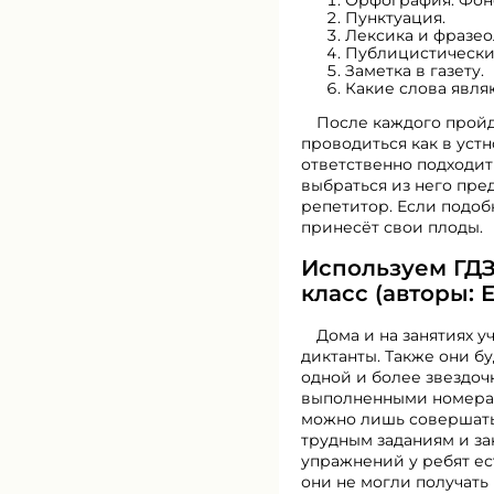
Орфография. Фоне
Пунктуация.
Лексика и фразео
Публицистический
Заметка в газету.
Какие слова явля
После каждого пройд
проводиться как в уст
ответственно подходить
выбраться из него пре
репетитор. Если подоб
принесёт свои плоды.
Используем ГДЗ
класс (авторы: 
Дома и на занятиях у
диктанты. Также они бу
одной и более звездоч
выполненными номерам
можно лишь совершать
трудным заданиям и за
упражнений у ребят ес
они не могли получать