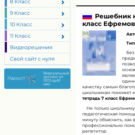
8 Класс
9 Класс
Решебник к
класс Ефремов
10 Класс
Авт
11 Класс
Тип
Видеорешения
Без
предм
Свой сайт с нуля
позво
основ
являе
одинн
качеству самым благоп
школьникам поможет к
тетрадь 7 класс Ефрем
Не только школьнику
педагогическая помощь
минуту объяснить, как
профессионально помо
репетитор.