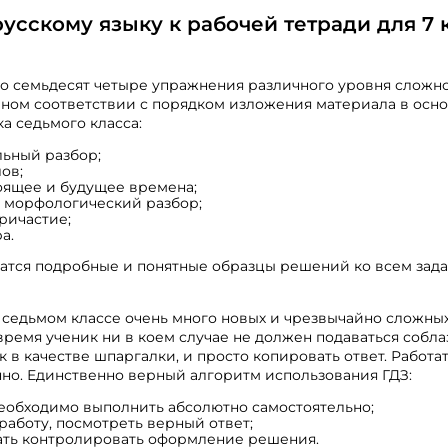
русскому языку к рабочей тетради для 7 
о семьдесят четыре упражнения различного уровня сложно
лном соответствии с порядком изложения материала в осн
а седьмого класса:
ьный разбор;
ов;
оящее и будущее времена;
 морфологический разбор;
ричастие;
а.
атся подробные и понятные образцы решений ко всем зад
 в седьмом классе очень много новых и чрезвычайно сложны
время ученик ни в коем случае не должен подаваться собла
в качестве шпаргалки, и просто копировать ответ. Работат
нно. Единственно верный алгоритм использования ГДЗ:
еобходимо выполнить абсолютно самостоятельно;
работу, посмотреть верный ответ;
ать контролировать оформление решения.