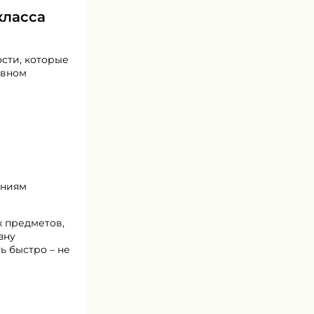
класса
сти, которые
овном
аниям
х предметов,
зну
ь быстро – не