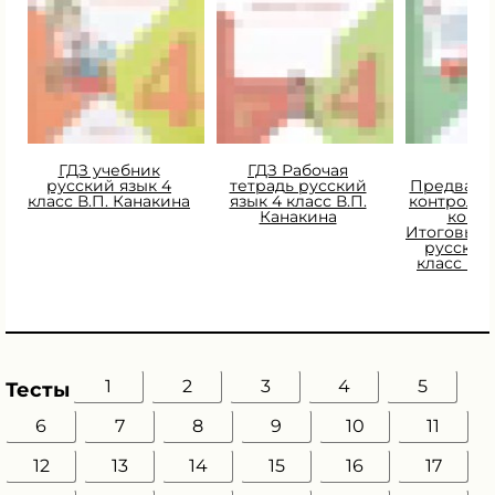
ГДЗ учебник
ГДЗ Рабочая
ГД
русский язык 4
тетрадь русский
Предвари
класс В.П. Канакина
язык 4 класс В.П.
контроль.
Канакина
контр
Итоговый 
русский
класс Ку
О.Е
1
2
3
4
5
Тесты
6
7
8
9
10
11
12
13
14
15
16
17