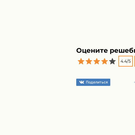
Оцените решеб
4.4
/
5
Поделиться