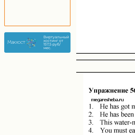
Виртуальный
хостинг от
157,5 руб/
мес.