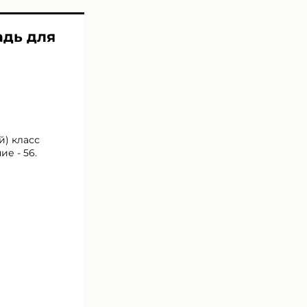
адь для
й) класс
е - 56.