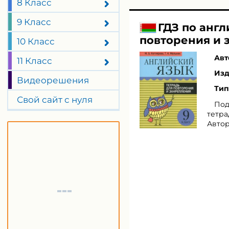
8 Класс
9 Класс
ГДЗ по англ
повторения и 
10 Класс
Авт
11 Класс
Изд
Видеорешения
Тип
Свой сайт с нуля
Под
тетра
Автор