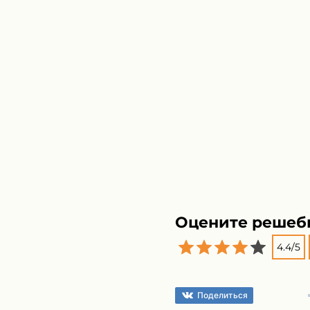
Оцените решеб
4.4
/
5
Поделиться