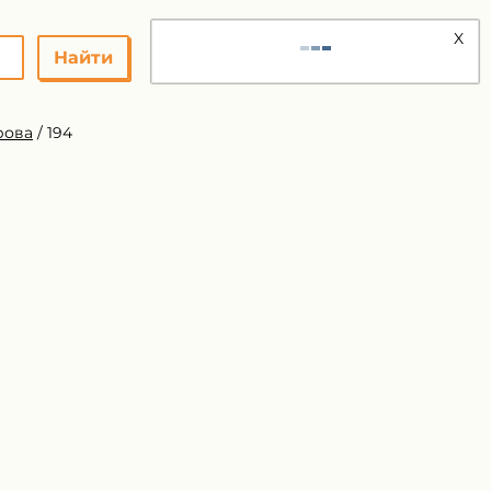
X
Найти
рова
/
194