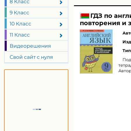
8 Класс
9 Класс
ГДЗ по англ
повторения и 
10 Класс
Авт
11 Класс
Изд
Видеорешения
Тип
Свой сайт с нуля
Под
тетра
Автор