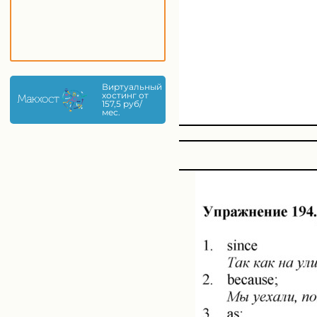
Виртуальный
хостинг от
157,5 руб/
мес.