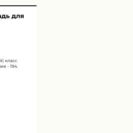
адь для
й) класс
е - 194.