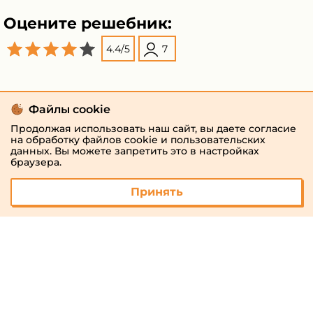
Оцените решебник:
4.4
/
5
7
Файлы cookie
Продолжая использовать наш сайт, вы даете согласие
на обработку файлов cookie и пользовательских
данных. Вы можете запретить это в настройках
браузера.
Принять
© 2026 «megaresheba.ru»
admin@megaresheba.ru
Виртуальный
хостинг от
157,5 руб/
мес.