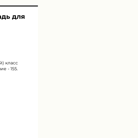
адь для
й) класс
е - 155.