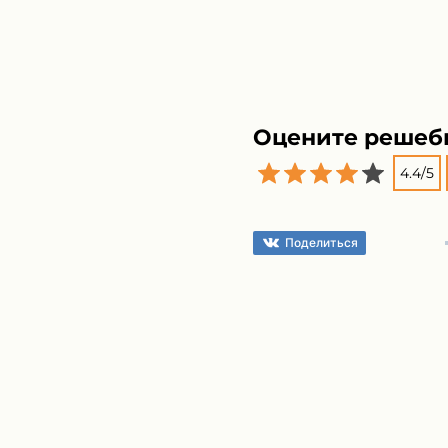
Оцените решеб
4.4
/
5
Поделиться