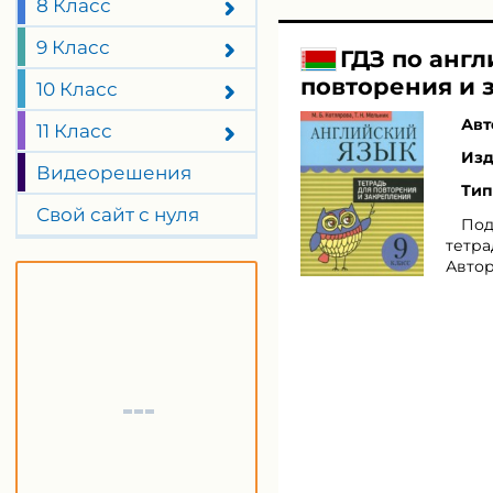
8 Класс
9 Класс
ГДЗ по англ
повторения и 
10 Класс
Авт
11 Класс
Изд
Видеорешения
Тип
Свой сайт с нуля
Под
тетра
Автор