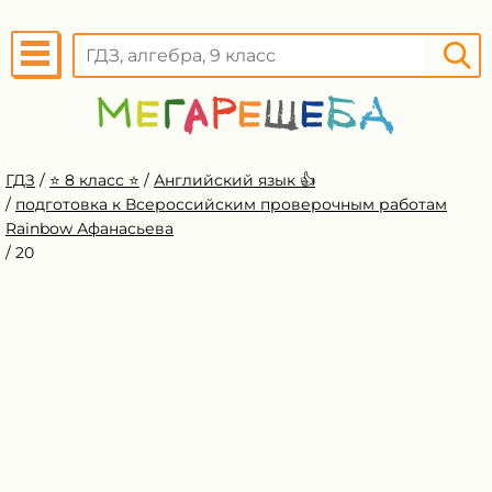
ГДЗ
/
⭐️ 8 класс ⭐️
/
Английский язык 👍
/
подготовка к Всероссийским проверочным работам
Rainbow Афанасьева
/
20