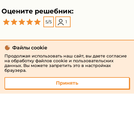
Оцените решебник:
5
/
5
1
Файлы cookie
Продолжая использовать наш сайт, вы даете согласие
на обработку файлов cookie и пользовательских
данных. Вы можете запретить это в настройках
браузера.
Принять
© 2026 «megaresheba.ru»
admin@megaresheba.ru
Виртуальный
хостинг от
157,5 руб/
мес.