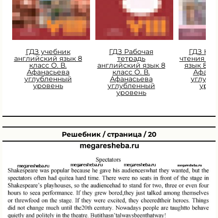
ГДЗ учебник
ГДЗ Рабочая
ГДЗ Кни
английский язык 8
тетрадь
чтения ан
класс О. В.
английский язык 8
язык 8 кл
Афанасьева
класс О. В.
Афана
углубленный
Афанасьева
углубл
уровень
углубленный
уров
уровень
Решебник / страница / 20