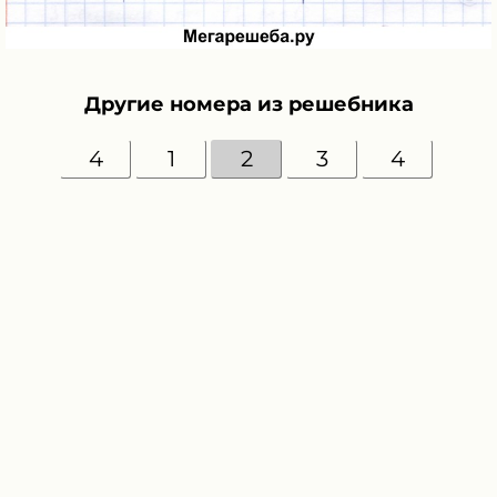
Другие номера из решебника
4
1
2
3
4