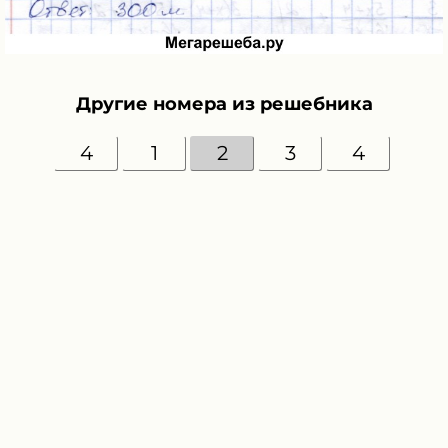
Другие номера из решебника
4
1
2
3
4