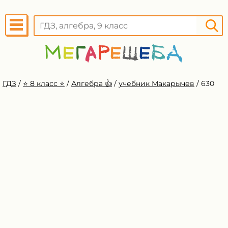
ГДЗ
/
⭐️ 8 класс ⭐️
/
Алгебра 👍
/
учебник Макарычев
/
630