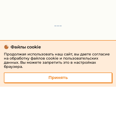
Файлы cookie
Продолжая использовать наш сайт, вы даете согласие
на обработку файлов cookie и пользовательских
данных. Вы можете запретить это в настройках
браузера.
Принять
© 2026 «megaresheba.ru»
admin@megaresheba.ru
Виртуальный
хостинг от
157,5 руб/
мес.