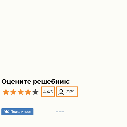
Оцените решебник:
4.4
/
5
6179
Поделиться