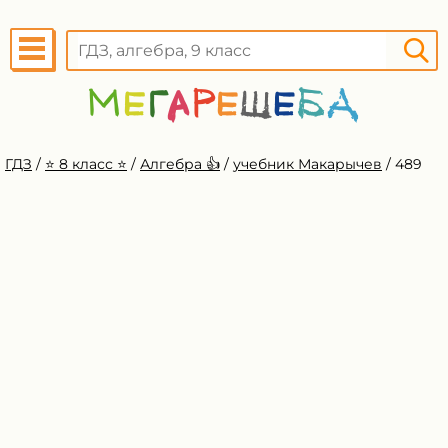
ГДЗ
/
⭐️ 8 класс ⭐️
/
Алгебра 👍
/
учебник Макарычев
/
489