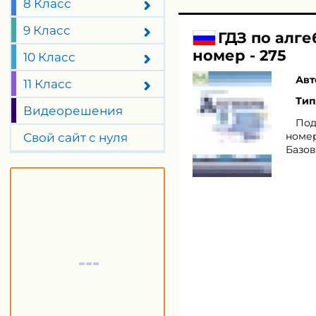
8 Класс
9 Класс
ГДЗ по алг
номер - 275
10 Класс
Авт
11 Класс
Тип
Видеорешения
Под
номер
Свой сайт с нуля
Базов