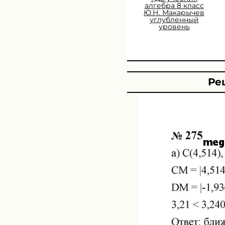
алгебра 8 класс
Ю.Н. Макарычев
углубленный
уровень
Ре