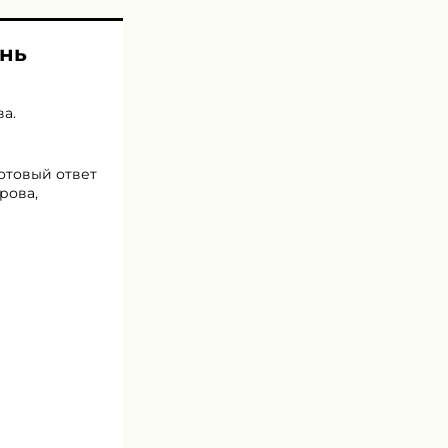
ень
ва
.
готовый ответ
рова,