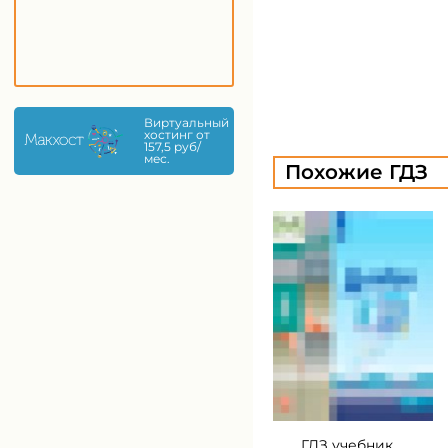
Виртуальный
хостинг от
157,5 руб/
мес.
Похожие ГДЗ
ГДЗ учебник