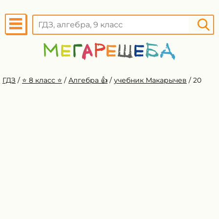
ГДЗ
/
⭐️ 8 класс ⭐️
/
Алгебра 👍
/
учебник Макарычев
/
20