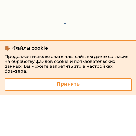
Файлы cookie
Продолжая использовать наш сайт, вы даете согласие
на обработку файлов cookie и пользовательских
данных. Вы можете запретить это в настройках
браузера.
Принять
© 2026 «megaresheba.ru»
admin@megaresheba.ru
Виртуальный
хостинг от
157,5 руб/
мес.