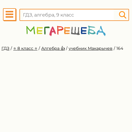
ГДЗ
/
⭐️ 8 класс ⭐️
/
Алгебра 👍
/
учебник Макарычев
/
164