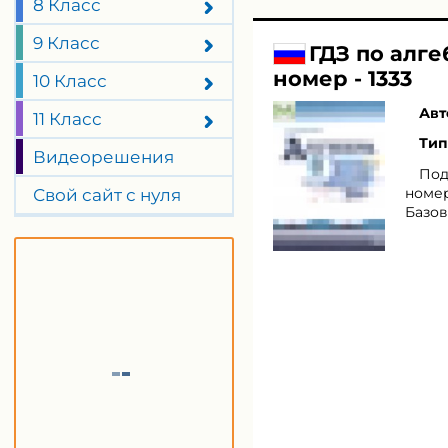
8 Класс
9 Класс
ГДЗ по алг
номер - 1333
10 Класс
Авт
11 Класс
Тип
Видеорешения
Под
номер
Свой сайт с нуля
Базов