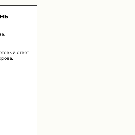
ень
ва
.
готовый ответ
орова,