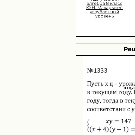
алгебра 8 класс
Ю.Н. Макарычев
углубленный
уровень
Реш