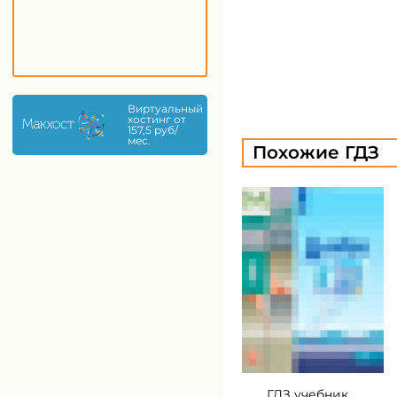
Виртуальный
хостинг от
157,5 руб/
мес.
Похожие ГДЗ
ГДЗ учебник