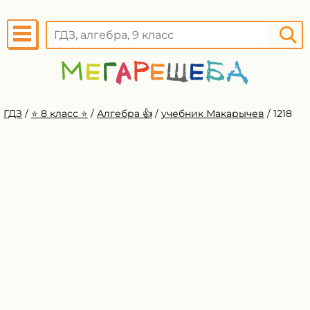
ГДЗ
/
⭐️ 8 класс ⭐️
/
Алгебра 👍
/
учебник Макарычев
/
1218